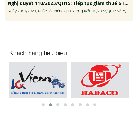
Nghị quyết 110/2023/QH15: Tiếp tục giảm thuế GTGT trong 6 tháng đầu năm 2024
Ngày 29/11/2023, Quốc hội thông qua Nghị quyết 110/2023/QH15 về Kỳ họp thứ 6, Quốc hội Khóa XV. Trong đó, có quyết nghị việc các loại hàng hóa dịch vụ được giảm 2% thuế giá trị gia tăng (GTGT). Cụ thể, tại Mục 10, Nghị quyết 110/2023/QH15 nêu rõ, giảm 2% thuế...
Khách hàng tiêu biểu: