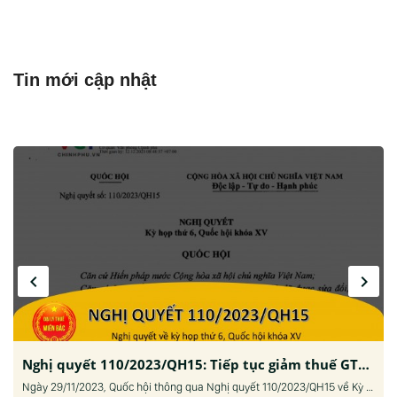
Tin mới cập nhật
navigate_before
navigate_next
Nghị quyết 110/2023/QH15: Tiếp tục giảm thuế GTGT trong 6 tháng đầu năm 2024
Ngày 29/11/2023, Quốc hội thông qua Nghị quyết 110/2023/QH15 về Kỳ họp thứ 6, Quốc hội Khóa XV. Trong đó, có quyết nghị việc các loại hàng hóa dịch vụ được giảm 2% thuế giá trị gia tăng (GTGT). Cụ thể, tại Mục 10, Nghị quyết 110/2023/QH15 nêu rõ, giảm 2% thuế...