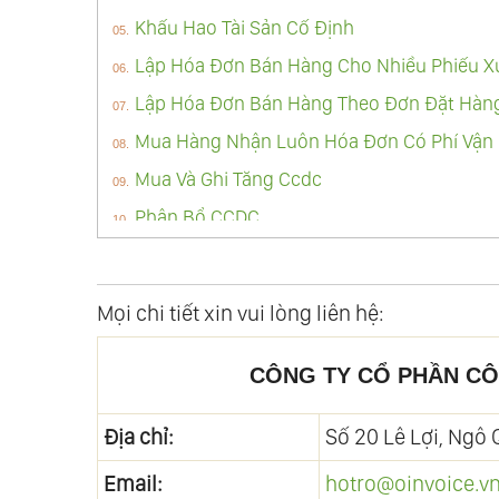
Khấu Hao Tài Sản Cố Định
Lập Hóa Đơn Bán Hàng Cho Nhiều Phiếu X
Lập Hóa Đơn Bán Hàng Theo Đơn Đặt Hàn
Mua Hàng Nhận Luôn Hóa Đơn Có Phí Vận 
Mua Và Ghi Tăng Ccdc
Phân Bổ CCDC
Sửa Chứng Từ Bán Hàng Tại Pmkt Vas
Mọi chi tiết xin vui lòng liên hệ:
CÔNG TY CỔ PHẦN CÔ
Địa chỉ:
Số 20 Lê Lợi, Ngô
Email:
hotro@oinvoice.v