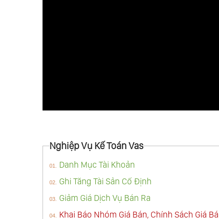
Nghiệp Vụ Kế Toán Vas
Danh Mục Tài Khoản
Ghi Tăng Tài Sản Cố Định
Giảm Giá Dịch Vụ Bán Ra
Khai Báo Nhóm Giá Bán, Chính Sách Giá B