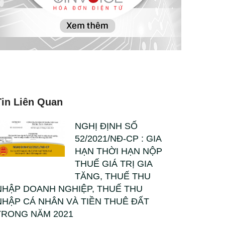
Tin Liên Quan
NGHỊ ĐỊNH SỐ
52/2021/NĐ-CP : GIA
HẠN THỜI HẠN NỘP
THUẾ GIÁ TRỊ GIA
TĂNG, THUẾ THU
NHẬP DOANH NGHIỆP, THUẾ THU
NHẬP CÁ NHÂN VÀ TIỀN THUÊ ĐẤT
TRONG NĂM 2021