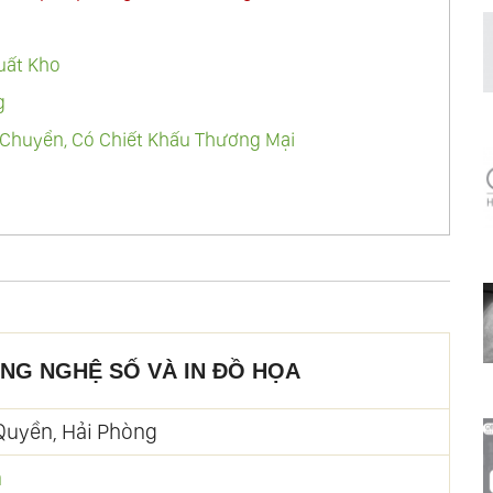
uất Kho
g
Chuyển, Có Chiết Khấu Thương Mại
NG NGHỆ SỐ VÀ IN ĐỒ HỌA
 Quyền, Hải Phòng
n