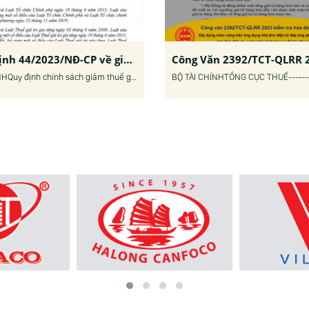
Nghị định 44/2023/NĐ-CP về giảm thuế giá trị gia tăng
NGHỊ ĐỊNHQuy định chính sách giảm thuế giá trị gia tăng theo Nghị quyết số 101/2023/QH15 ngày 24/6/2023 của Quốc hội Điều 1. Giảm thuế giá trị gia tăng 1. Giảm thuế giá trị gia tăng đối với các nhóm hàng hóa, dịch vụ đang áp dụng mức thuế suất 10%, trừ...