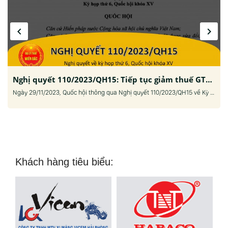
navigate_before
navigate_next
Nghị quyết 110/2023/QH15: Tiếp tục giảm thuế GTGT trong 6 tháng đầu năm 2024
Ngày 29/11/2023, Quốc hội thông qua Nghị quyết 110/2023/QH15 về Kỳ họp thứ 6, Quốc hội Khóa XV. Trong đó, có quyết nghị việc các loại hàng hóa dịch vụ được giảm 2% thuế giá trị gia tăng (GTGT). Cụ thể, tại Mục 10, Nghị quyết 110/2023/QH15 nêu rõ, giảm 2% thuế...
Khách hàng tiêu biểu: