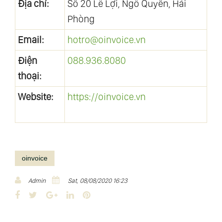
Địa chỉ:
Số 20 Lê Lợi, Ngô Quyền, Hải
Phòng
Email:
hotro@oinvoice.vn
Điện
088.936.8080
thoại:
Website:
https://oinvoice.vn
oinvoice
Admin
Sat, 08/08/2020 16:23
F
T
G
L
P
a
w
o
i
i